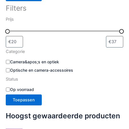
Filters
Prijs
Categorie
C
Camera&apos;s en optiek
a
Optische en camera-accessoires
t
e
Status
g
S
Op voorraad
o
t
r
Toepassen
a
i
t
e
u
Hoogst gewaardeerde producten
s