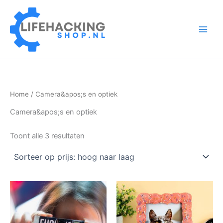
Ga
naar
de
inhoud
Home
/ Camera&apos;s en optiek
Camera&apos;s en optiek
Gesorteerd
Toont alle 3 resultaten
op
prijs:
hoog
naar
laag