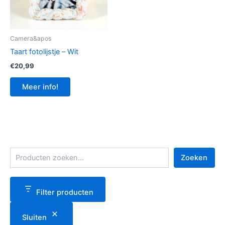
Camera&apos
Taart fotolijstje – Wit
€
20,99
Meer info!
Z
Zoeken
o
e
k
e
Filter producten
n
Sluiten