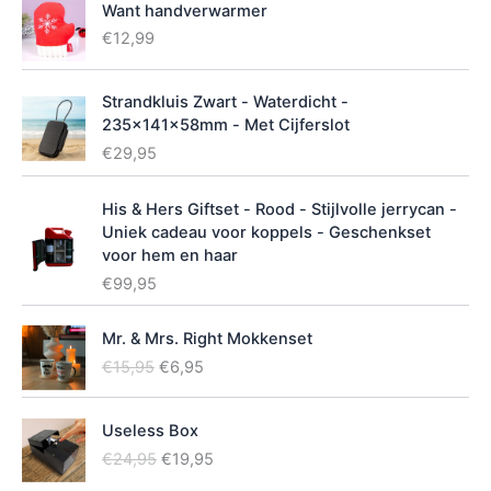
Want handverwarmer
€
12,99
Strandkluis Zwart - Waterdicht -
235x141x58mm - Met Cijferslot
€
29,95
His & Hers Giftset - Rood - Stijlvolle jerrycan -
Uniek cadeau voor koppels - Geschenkset
voor hem en haar
€
99,95
Mr. & Mrs. Right Mokkenset
O
H
€
15,95
€
6,95
o
u
r
i
Useless Box
s
d
O
H
p
i
€
24,95
€
19,95
o
u
r
g