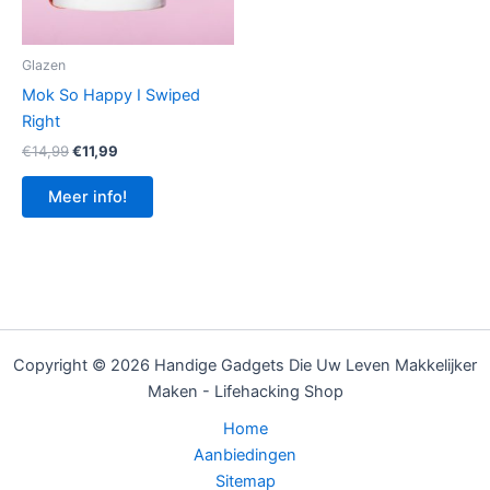
Glazen
Mok So Happy I Swiped
Right
Oorspronkelijke
Huidige
€
14,99
€
11,99
prijs
prijs
was:
is:
Meer info!
€14,99.
€11,99.
Copyright © 2026 Handige Gadgets Die Uw Leven Makkelijker
Maken - Lifehacking Shop
Home
Aanbiedingen
Sitemap