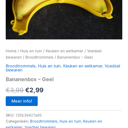
Home
/
Huis en tuin
/
Keuken en eetkamer
/
Voedsel
bewaren
/
Broodtrommels
/ Bananenbox – Geel
Broodtrommels
,
Huis en tuin
,
Keuken en eetkamer
,
Voedsel
bewaren
Bananenbox – Geel
Oorspronkelijke
Huidige
€
3,99
€
2,99
prijs
prijs
Meer info!
was:
is:
SKU:
135b39427a95
€3,99.
€2,99.
Categorieën:
Broodtrommels
,
Huis en tuin
,
Keuken en
eetkamer
,
Voedsel bewaren