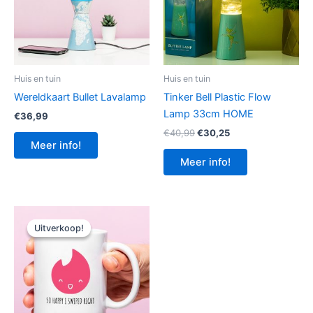
Huis en tuin
Huis en tuin
Wereldkaart Bullet Lavalamp
Tinker Bell Plastic Flow
Lamp 33cm HOME
€
36,99
Oorspronkelijke
Huidige
€
40,99
€
30,25
prijs
prijs
Meer info!
was:
is:
Meer info!
€40,99.
€30,25.
Uitverkoop!
Uitverkoop!